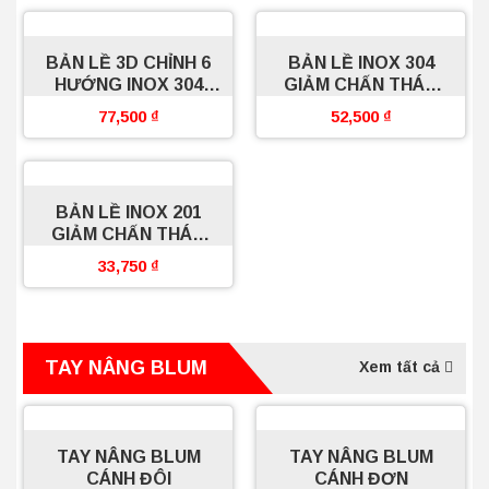
BẢN LỀ 3D CHỈNH 6
BẢN LỀ INOX 304
HƯỚNG INOX 304
GIẢM CHẤN THÁO
GIẢM CHẤN THÁO
LẮP THƯỜNG
77,500
₫
52,500
₫
LẮP NHANH
BOSSEU
BẢN LỀ INOX 201
GIẢM CHẤN THÁO
LẮP NHANH BOSSEU
33,750
₫
TAY NÂNG BLUM
Xem tất cả
TAY NÂNG BLUM
TAY NÂNG BLUM
CÁNH ĐÔI
CÁNH ĐƠN