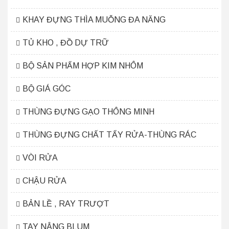
KHAY ĐỰNG THÌA MUỖNG ĐA NĂNG
TỦ KHO , ĐỒ DỰ TRỮ
BỘ SẢN PHẨM HỢP KIM NHÔM
BỘ GIÁ GÓC
THÙNG ĐỰNG GẠO THÔNG MINH
THÙNG ĐỰNG CHẤT TẨY RỬA-THÙNG RÁC
VÒI RỬA
CHẬU RỬA
BẢN LỀ , RAY TRƯỢT
TAY NÂNG BLUM