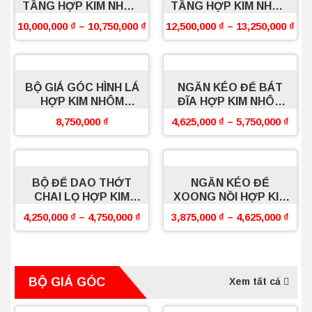
TẦNG HỢP KIM NHÔM
TẦNG HỢP KIM NHÔM
BOSSEU
BOSSEU
10,000,000
₫
–
10,750,000
₫
12,500,000
₫
–
13,250,000
₫
BỘ GIÁ GÓC HÌNH LÁ
NGĂN KÉO ĐỂ BÁT
HỢP KIM NHÔM
ĐĨA HỢP KIM NHÔM
BOSSEU
BOSSEU
8,750,000
₫
4,625,000
₫
–
5,750,000
₫
BỘ ĐỂ DAO THỚT
NGĂN KÉO ĐỂ
CHAI LỌ HỢP KIM
XOONG NỒI HỢP KIM
NHÔM BOSSEU
NHÔM BOSSEU
4,250,000
₫
–
4,750,000
₫
3,875,000
₫
–
4,625,000
₫
BỘ GIÁ GÓC
Xem tất cả