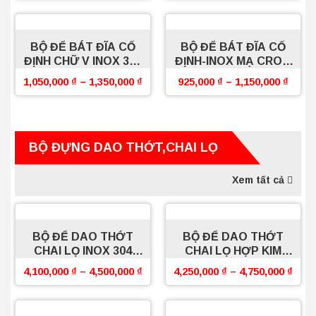
BỘ ĐỂ BÁT ĐĨA CỐ
BỘ ĐỂ BÁT ĐĨA CỐ
ĐỊNH CHỮ V INOX 304
ĐỊNH-INOX MẠ CROM
CAO CẤP BOSSEU
CHỮ V
1,050,000
₫
–
1,350,000
₫
925,000
₫
–
1,150,000
₫
BỘ ĐỰNG DAO THỚT,CHAI LỌ
Xem tất cả
BỘ ĐỂ DAO THỚT
BỘ ĐỂ DAO THỚT
CHAI LỌ INOX 304
CHAI LỌ HỢP KIM
SỢI OVAL BOSSEU
NHÔM BOSSEU
4,100,000
₫
–
4,500,000
₫
4,250,000
₫
–
4,750,000
₫