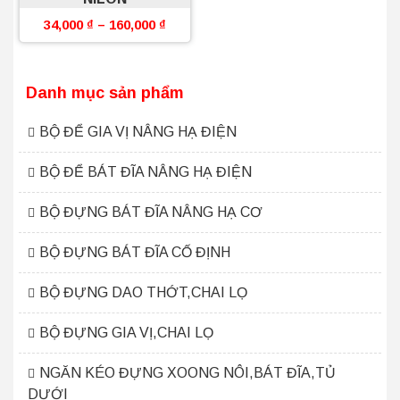
34,000
₫
–
160,000
₫
Danh mục sản phẩm
BỘ ĐỂ GIA VỊ NÂNG HẠ ĐIỆN
BỘ ĐỂ BÁT ĐĨA NÂNG HẠ ĐIỆN
BỘ ĐỰNG BÁT ĐĨA NÂNG HẠ CƠ
BỘ ĐỰNG BÁT ĐĨA CỐ ĐỊNH
BỘ ĐỰNG DAO THỚT,CHAI LỌ
BỘ ĐỰNG GIA VỊ,CHAI LỌ
NGĂN KÉO ĐỰNG XOONG NÔI,BÁT ĐĨA,TỦ
DƯỚI