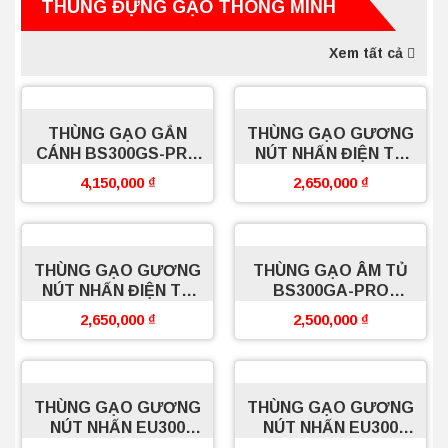
THÙNG ĐỰNG GẠO THÔNG MINH
Xem tất cả
THÙNG GẠO GẮN
THÙNG GẠO GƯƠNG
CÁNH BS300GS-PRO
NÚT NHẤN ĐIỆN TỬ
BOSSEU
EV300 SILVER
4,150,000
₫
2,650,000
₫
BOSSEU
THÙNG GẠO GƯƠNG
THÙNG GẠO ÂM TỦ
NÚT NHẤN ĐIỆN TỬ
BS300GA-PRO
EV300 BLACK
BOSSEU
2,650,000
₫
2,500,000
₫
BOSSEU
THÙNG GẠO GƯƠNG
THÙNG GẠO GƯƠNG
NÚT NHẤN EU300
NÚT NHẤN EU300
SILVER BOSSEU
BLACK BOSSEU