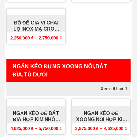
BỘ ĐỂ GIA VỊ CHAI
LỌ INOX MẠ CROM
SỢI FLAT BOSSEU
2,250,000
₫
–
2,750,000
₫
NGĂN KÉO ĐỰNG XOONG NÔI,BÁT
ĐĨA,TỦ DƯỚI
Xem tất cả
NGĂN KÉO ĐỂ BÁT
NGĂN KÉO ĐỂ
ĐĨA HỢP KIM NHÔM
XOONG NỒI HỢP KIM
BOSSEU
NHÔM BOSSEU
4,625,000
₫
–
5,750,000
₫
3,875,000
₫
–
4,625,000
₫