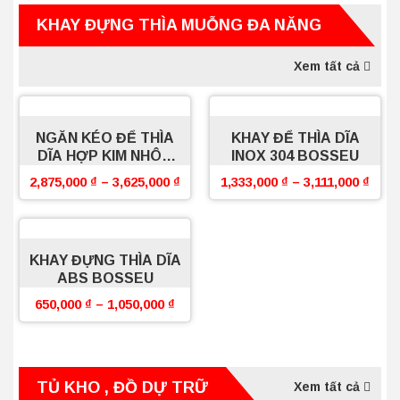
KHAY ĐỰNG THÌA MUỖNG ĐA NĂNG
Xem tất cả
NGĂN KÉO ĐỂ THÌA
KHAY ĐỂ THÌA DĨA
DĨA HỢP KIM NHÔM
INOX 304 BOSSEU
BOSSEU
2,875,000
₫
–
3,625,000
₫
1,333,000
₫
–
3,111,000
₫
KHAY ĐỰNG THÌA DĨA
ABS BOSSEU
650,000
₫
–
1,050,000
₫
TỦ KHO , ĐỒ DỰ TRỮ
Xem tất cả