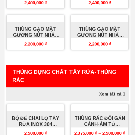
2,400,000
₫
2,400,000
₫
THÙNG GẠO MẶT
THÙNG GẠO MẶT
GƯƠNG NÚT NHẤN
GƯƠNG NÚT NHẤN
BS250 BLACK
BS300 SILVER
2,200,000
₫
2,200,000
₫
BOSSEU
BOSSEU
THÙNG ĐỰNG CHẤT TẨY RỬA-THÙNG
RÁC
Xem tất cả
BỘ ĐỂ CHAI LỌ TẨY
THÙNG RÁC ĐÔI GẮN
RỬA INOX 304
CÁNH-ÂM TỦ
BOSSEU
BOSSEU
2,500,000
₫
2,375,000
₫
–
2,500,000
₫