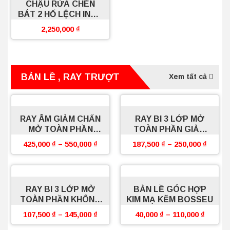
CHẬU RỬA CHÉN
BÁT 2 HỐ LỆCH INOX
MẠ CROM BOSSEU
2,250,000
₫
BẢN LỀ , RAY TRƯỢT
Xem tất cả
RAY ÂM GIẢM CHẤN
RAY BI 3 LỚP MỞ
MỞ TOÀN PHẦN
TOÀN PHẦN GIẢM
BOSSEU
CHẤN CAO CẤP
425,000
₫
–
550,000
₫
187,500
₫
–
250,000
₫
BOSSEU
RAY BI 3 LỚP MỞ
BẢN LỀ GÓC HỢP
TOÀN PHẦN KHÔNG
KIM MẠ KẼM BOSSEU
GIẢM CHẤN CAO
107,500
₫
–
145,000
₫
40,000
₫
–
110,000
₫
CẤP BOSSEU