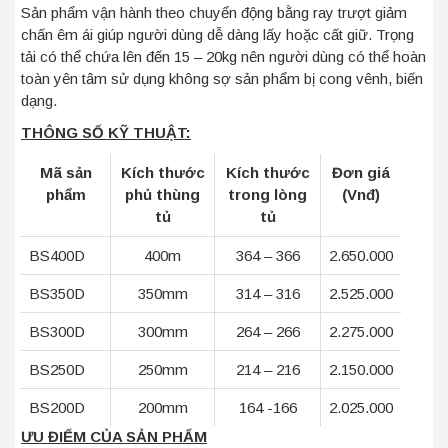
Sản phẩm vận hành theo chuyển động bằng ray trượt giảm
chấn êm ái giúp người dùng dễ dàng lấy hoặc cất giữ. Trọng
tải có thể chứa lên đến 15 – 20kg nên người dùng có thể hoàn
toàn yên tâm sử dụng không sợ sản phẩm bị cong vênh, biến
dạng.
THÔNG SỐ KỸ THUẬT:
Mã sản
Kích thước
Kích thước
Đơn giá
phẩm
phủ thùng
trong lòng
(Vnđ)
tủ
tủ
BS400D
400m
364 – 366
2.650.000
BS350D
350mm
314 – 316
2.525.000
BS300D
300mm
264 – 266
2.275.000
BS250D
250mm
214 – 216
2.150.000
BS200D
200mm
164 -166
2.025.000
ƯU ĐIỂM CỦA SẢN PHẨM