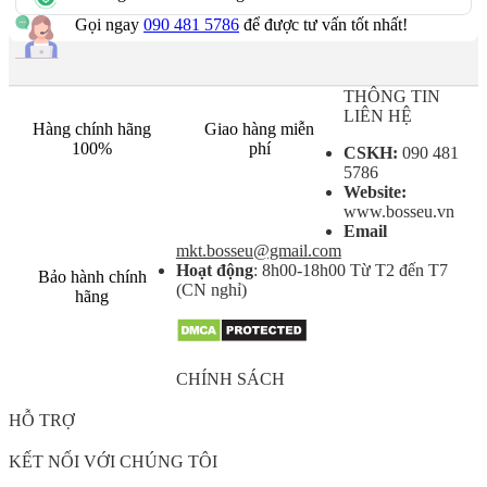
Gọi ngay
090 481 5786
để được tư vấn tốt nhất!
THÔNG TIN
LIÊN HỆ
Hàng chính hãng
Giao hàng miễn
100%
phí
CSKH:
090 481
5786
Website:
www.bosseu.vn
Email
mkt.bosseu@gmail.com
Hoạt động
: 8h00-18h00 Từ T2 đến T7
Bảo hành chính
(CN nghỉ)
hãng
CHÍNH SÁCH
HỖ TRỢ
KẾT NỐI VỚI CHÚNG TÔI