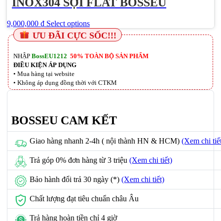
INOX304 SỢI FLAT BOSSEU
9,000,000
₫
Select options
ƯU ĐÃI CỰC SỐC!!!
NHẬP
BossEU1212
50%
TOÀN BỘ SẢN PHẨM
ĐIỀU KIỆN ÁP DỤNG
• Mua hàng tại website
• Không áp dụng đồng thời với CTKM
BOSSEU CAM KẾT
Giao hàng nhanh 2-4h ( nội thành HN & HCM)
(Xem chi tiế
Trả góp 0% đơn hàng từ 3 triệu
(Xem chi tiết)
Bảo hành đổi trả 30 ngày (*)
(Xem chi tiết)
Chất lượng đạt tiêu chuẩn châu Âu
Trả hàng hoàn tiền chỉ 4 giờ