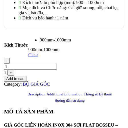
Kích thước tủ phù hợp (mm): 900 – 1000mm
Mục đích và Chức năng: Cất giữ xoong, nồi, chai lọ,
gia vị, bát đĩa,…
Dịch vụ bảo hành: 1 năm
900mm-1000mm
Kích Thước
900mm-1000mm
Clear
Quantity
-
1
+
Add to cart
Category:
BỘ GIÁ GÓC
Description
Additional information
Thông số kỹ thuật
Hướng dẫn sử dụng
MÔ TẢ SẢN PHẨM
GIÁ GÓC LIÊN HOÀN INOX 304 SỢI FLAT BOSSEU –