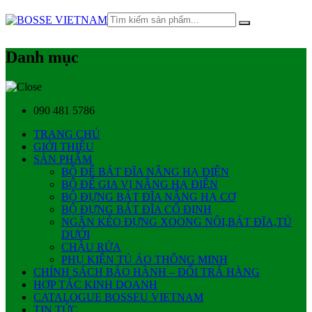
Danh mục
090 481 5786
TRANG CHỦ
GIỚI THIỆU
SẢN PHẨM
BỘ ĐỂ BÁT ĐĨA NÂNG HẠ ĐIỆN
BỘ ĐỂ GIA VỊ NÂNG HẠ ĐIỆN
BỘ ĐỰNG BÁT ĐĨA NÂNG HẠ CƠ
BỘ ĐỰNG BÁT ĐĨA CỐ ĐỊNH
NGĂN KÉO ĐỰNG XOONG NÔI,BÁT ĐĨA,TỦ
DƯỚI
CHẬU RỬA
PHỤ KIỆN TỦ ÁO THÔNG MINH
CHÍNH SÁCH BẢO HÀNH – ĐỔI TRẢ HÀNG
HỢP TÁC KINH DOANH
CATALOGUE BOSSEU VIETNAM
TIN TỨC