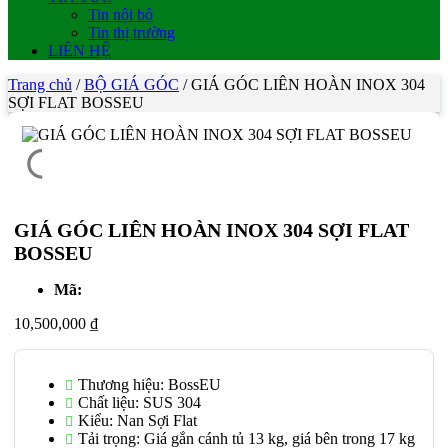
Tin nội bộ
Tin thị trường
LIÊN HỆ
Trang chủ
/
BỘ GIÁ GÓC
/
GIÁ GÓC LIÊN HOÀN INOX 304
SỢI FLAT BOSSEU
GIÁ GÓC LIÊN HOÀN INOX 304 SỢI FLAT
BOSSEU
Mã:
10,500,000
₫
Thương hiệu: BossEU
Chất liệu: SUS 304
Kiểu: Nan Sợi Flat
Tải trọng: Giá gắn cánh tủ 13 kg, giá bên trong 17 kg