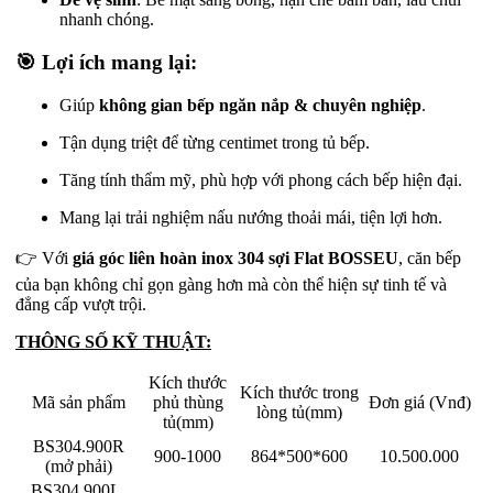
nhanh chóng.
🎯 Lợi ích mang lại:
Giúp
không gian bếp ngăn nắp & chuyên nghiệp
.
Tận dụng triệt để từng centimet trong tủ bếp.
Tăng tính thẩm mỹ, phù hợp với phong cách bếp hiện đại.
Mang lại trải nghiệm nấu nướng thoải mái, tiện lợi hơn.
👉 Với
giá góc liên hoàn inox 304 sợi Flat BOSSEU
, căn bếp
của bạn không chỉ gọn gàng hơn mà còn thể hiện sự tinh tế và
đẳng cấp vượt trội.
THÔNG SỐ KỸ THUẬT:
Kích thước
Kích thước trong
Mã sản phẩm
phủ thùng
Đơn giá (Vnđ)
lòng tủ(mm)
tủ(mm)
BS304.900R
900-1000
864*500*600
10.500.000
(mở phải)
BS304.900L