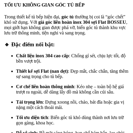
TỐI ƯU KHÔNG GIAN GÓC TỦ BẾP
Trong thiết kế tủ bếp hiện đại,
góc tủ
thường bị coi là “góc chết”
khó sử dụng. Với
giá góc liên hoàn inox 304 sợi Flat BOSSEU
,
mọi giới hạn không gian được phá vỡ, biến góc tủ thành khu vực
lưu trữ thông minh, tiện nghi và sang trọng.
🔹 Đặc điểm nổi bật:
Chất liệu inox 304 cao cấp
: Chống gỉ sét, chịu lực tốt, độ
bền vượt trội.
Thiết kế sợi Flat (nan dẹt)
: Đẹp mắt, chắc chắn, tăng thêm
sự sang trọng cho tủ bếp.
Cơ chế liên hoàn thông minh
: Kéo nhẹ – toàn bộ hệ giá
trượt ra ngoài, dễ dàng lấy đồ mà không cần cúi sâu.
Tải trọng lớn
: Đựng xoong nồi, chảo, bát đĩa hoặc gia vị
nặng một cách thoải mái.
Tối ưu diện tích
: Biến góc tủ khó dùng thành nơi lưu trữ
gọn gàng, khoa học.
Dễ vệ sinh
: Bề mặt sáng bóng, hạn chế bám bẩn, lau chùi