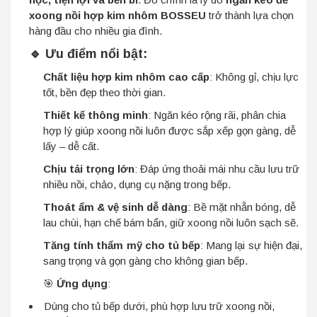
xoong nồi hợp kim nhôm BOSSEU
trở thành lựa chọn
hàng đầu cho nhiều gia đình.
🔹 Ưu điểm nổi bật:
Chất liệu hợp kim nhôm cao cấp
: Không gỉ, chịu lực
tốt, bền đẹp theo thời gian.
Thiết kế thông minh
: Ngăn kéo rộng rãi, phân chia
hợp lý giúp xoong nồi luôn được sắp xếp gọn gàng, dễ
lấy – dễ cất.
Chịu tải trọng lớn
: Đáp ứng thoải mái nhu cầu lưu trữ
nhiều nồi, chảo, dụng cụ nặng trong bếp.
Thoát ẩm & vệ sinh dễ dàng
: Bề mặt nhẵn bóng, dễ
lau chùi, hạn chế bám bẩn, giữ xoong nồi luôn sạch sẽ.
Tăng tính thẩm mỹ cho tủ bếp
: Mang lại sự hiện đại,
sang trọng và gọn gàng cho không gian bếp.
🎯
Ứng dụng
:
Dùng cho tủ bếp dưới, phù hợp lưu trữ xoong nồi,