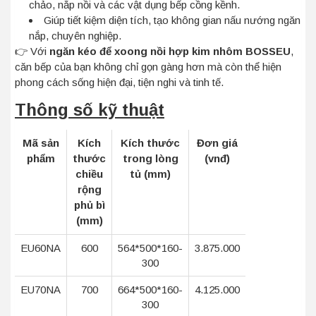
chảo, nắp nồi và các vật dụng bếp cồng kềnh.
Giúp tiết kiệm diện tích, tạo không gian nấu nướng ngăn
nắp, chuyên nghiệp.
👉 Với
ngăn kéo để xoong nồi hợp kim nhôm BOSSEU
,
căn bếp của bạn không chỉ gọn gàng hơn mà còn thể hiện
phong cách sống hiện đại, tiện nghi và tinh tế.
Thông số kỹ thuật
Mã sản
Kích
Kích thước
Đơn giá
phẩm
thước
trong lòng
(vnđ)
chiều
tủ (mm)
rộng
phủ bì
(mm)
EU60NA
600
564*500*160-
3.875.000
300
EU70NA
700
664*500*160-
4.125.000
300