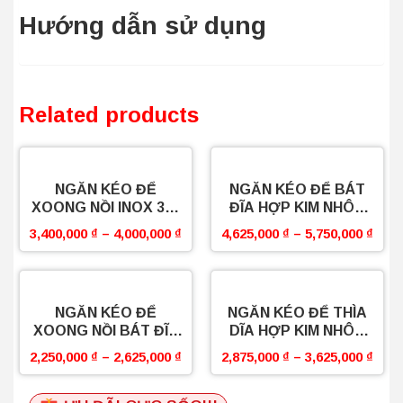
Hướng dẫn sử dụng
Related products
NGĂN KÉO ĐỂ
NGĂN KÉO ĐỂ BÁT
XOONG NỒI INOX 304
ĐĨA HỢP KIM NHÔM
SỢI OVAL BOSSEU
BOSSEU
3,400,000
₫
–
4,000,000
₫
4,625,000
₫
–
5,750,000
₫
NGĂN KÉO ĐỂ
NGĂN KÉO ĐỂ THÌA
XOONG NỒI BÁT ĐĨA
DĨA HỢP KIM NHÔM
INOX MẠ CROM SỢI
BOSSEU
2,250,000
₫
–
2,625,000
₫
2,875,000
₫
–
3,625,000
₫
FLAT