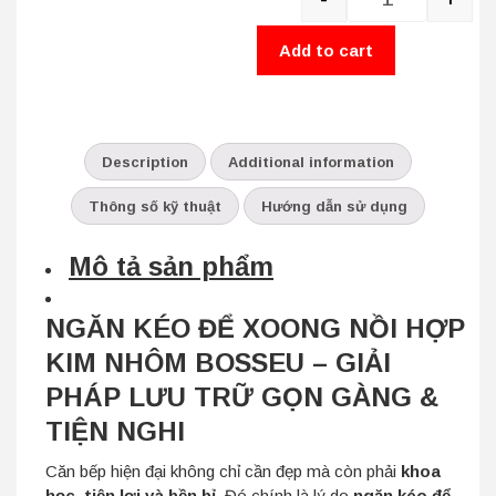
Quantity
Add to cart
Description
Additional information
Thông số kỹ thuật
Hướng dẫn sử dụng
Mô tả sản phẩm
NGĂN KÉO ĐỂ XOONG NỒI HỢP
KIM NHÔM BOSSEU – GIẢI
PHÁP LƯU TRỮ GỌN GÀNG &
TIỆN NGHI
Căn bếp hiện đại không chỉ cần đẹp mà còn phải
khoa
học, tiện lợi và bền bỉ
. Đó chính là lý do
ngăn kéo để