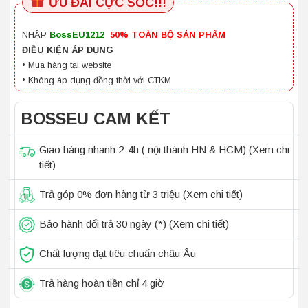
ƯU ĐÃI CỰC SỐC!!!
NHẬP
BossEU1212
50%
TOÀN BỘ SẢN PHẨM
ĐIỀU KIỆN ÁP DỤNG
• Mua hàng tại website
• Không áp dụng đồng thời với CTKM
BOSSEU CAM KẾT
Giao hàng nhanh 2-4h ( nội thành HN & HCM)
(Xem chi
tiết)
Trả góp 0% đơn hàng từ 3 triệu
(Xem chi tiết)
Bảo hành đổi trả 30 ngày (*)
(Xem chi tiết)
Chất lượng đạt tiêu chuẩn châu Âu
Trả hàng hoàn tiền chỉ 4 giờ