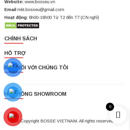
Website:
www.bosseu.vn
Email
mkt.bosseu@gmail.com
Hoạt động
: 8h00-18h00 Từ T2 đến T7 (CN nghỉ)
CHÍNH SÁCH
HỖ TRỢ
KẾT NỐI VỚI CHÚNG TÔI
HỆ THỐNG SHOWROOM
0
© Copyright BOSSE VIETNAM. All rights reserved.