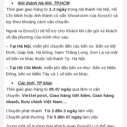
Nội thành Hà Nội, TP.HCM
Thời gian giao hàng từ
1-2 ngày
trong nội thành Hà Nội, Hồ
Chí Minh hoặc tỉnh thành có sẵn Showroom của BossEI và
tùy theo khoảng cách vận chuyển.
Ngoài ra BossEU sẽ hỗ trợ cho Khách khi cần gửi xe khách
về địa phương của mình như sau:
–
Tại Hà Nội
, miễn phí chuyển đến các bến xe: Bến xe Mỹ
Đình, Giáp Bát, Hà Đông, Nam Thăng Long, Sơn La và một
số bến xe khác thuộc nội thành Tp. Hà Nội.
–
Tại Hồ Chí Minh
, miễn phí đến bến xe như: Bến xe Miền
Đông, bến xe Miền Tây và 1 số bến xe khác.
Các tỉnh, TP khác
Thời gian giao hàng từ
05-07 ngày
qua đơn vị vận
chuyển:
Viettel post, Giao hàng tiết kiệm, Giao hàng
nhanh, Bưu chính Việt Nam…
Chuyển phát nhanh:
Từ 2 đến 3 ngày
làm việc
Chuyển phát thường:
Từ 5 đến 07 ngày
làm việc
Trong một số trường hợp khách quan BossEU có thể giao