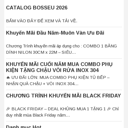
CATALOG BOSSEU 2026
BẤM VÀO ĐÂY ĐỂ XEM VÀ TẢI VỀ.
Khuyến Mãi Đầu Năm-Muôn Vàn Ưu Đãi
Chương Trình khuyến mãi áp dụng cho : COMBO 1 BĂNG
DÍNH NILON 30CM x 22M – SIÊU…
KHUYẾN MÃI CUỐI NĂM MUA COMBO PHỤ
KIỆN TẶNG CHẬU VÒI RỬA INOX 304
🔥 ƯU ĐÃI LỚN: MUA COMBO PHỤ KIỆN TỦ BẾP –
NHẬN QUÀ CHẬU + VÒI INOX 304…
CHƯƠNG TRÌNH KHUYẾN MÃI BLACK FRIDAY
🎉 BLACK FRIDAY – DEAL KHỦNG MUA 1 TẶNG 1 🎉 Chỉ
duy nhất mùa Black Friday năm…
Danh mục Hot