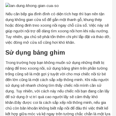
Nếu căn bếp gia đình đình có diện tích hẹp thì bạn nên tận
dụng không gian cửa sổ để gắn một thanh gỗ, khung thép
hoặc đóng đinh treo xoong nồi ngay chỗ cửa sổ. Việc này sẽ
giúp người nội trợ dễ dàng tìm xoong nồi hơn khi nấu nướng.
Tuy nhiên, gia chủ sẽ phải tốn thêm chi phí lắp đặt và tháo dỡ,
việc đóng mở cửa sổ cũng hơi khó khăn.
Sử dụng bảng ghim
Trong trường hợp bạn không muốn sử dụng những thiết bị
nặng để treo xoong nồi, sử dụng bảng ghim trên phần tường
trống cũng sẽ là một gợi ý tuyệt vời cho mọi chiếc nồi từ bé
đến lớn cũng là một cách sắp xếp thông minh.
Khi nấu người
sử dụng sẽ nhanh chóng tìm thấy chiếc nồi mình cần sử
dụng. Tuy nhiên, với cách này nếu chiếc nồi bạn đang cần lấy
để sử dụng ở vị trí quá cao người lấy sẽ cảm thấy khó
khăn.
Đây được coi là cách sắp xếp nồi thông minh, nếu gia
chủ còn băn khoăn không biết nắp nồi để đâu thì việc thiết kế
kết hợp giữa móc và kệ ngay trên tường chắc chắn là một lựa