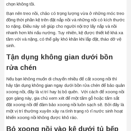
chọn không tồi.
Bạn nên treo nồi, chảo có trọng lượng vừa ở những móc treo
đồng thời phần kệ trên đặt nắp nồi và những nồi có kích thước
to nặng. Điều này sẽ giúp cho người nội trợ lấy nắp và nồi
nhanh hơn khi nấu nướng.
Tuy nhiên, kệ được thiết kế khá xa
tầm với và nặng, có thể gây khó khăn khi lắp đặt, tháo dỡ vệ
sinh.
Tận dụng không gian dưới bồn
rửa chén
Nếu bạn không muốn di chuyển nhiều để cất xoong nồi thì
hãy tận dụng không gian ngay dưới bồn rửa chén để bảo quản
xoong nồi, đây là vị trí hay bị bỏ quên. Với cách để xoong nồi
gọn gàng này, gia chủ xem xét để một tấm gỗ hoặc tấm sắt
đặt xoong nồi để đảm bảo xoong nồi luôn sạch sẽ. Bởi đây là
một vị trí thường xuyên xảy ra tình trạng rò rỉ nước sinh hoạt
khiến xoong nồi không được khô ráo.
Bỏ xoong nồi vào kệ dưới tủ bếp