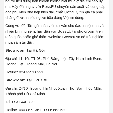
người tiêu dùng băn khoăn không biết mua ở địa chỉ nào uy
tín. Hãy đến ngay với BossEU chuyên sản xuất và cung cấp
các phụ kiện nhà bếp hiện đại, chất lượng uy tín giá cả phải
chăng được nhiều người tiêu dùng Việt tin dùng.
Cùng với đó đội ngũ nhân viên tư vấn chu đáo, nhiệt tình và
nhiều kinh nghiệm, hãy đến với BossEU tại showroom trên
toàn quốc hoặc ghé thăm website Bosseu.vn để trải nghiệm
mua sắm tại đây.
Showroom tại Hà Nội
Địa chỉ: LK 16, TT 03, Phố Bằng Liệt, Tây Nam Linh Đàm,
Hoàng Liệt, Hoàng Mai, Hà Nội
Hotline: 024 6293 6223
Showroom tại TPHCM
Địa chỉ: 24/10 Trương Thị Như, Xuân Thới Sơn, Hóc Môn,
Thành phố Hồ Chí Minh
Tel: 0931 440 720
Hotline: 0903 872 361– 0906 888 580