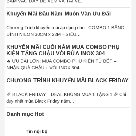
BẤM VÀO ĐÂY ĐỂ XEM VÀ TẢI VỀ.
Khuyến Mãi Đầu Năm-Muôn Vàn Ưu Đãi
Chương Trình khuyến mãi áp dụng cho : COMBO 1 BĂNG
DÍNH NILON 30CM x 22M – SIÊU…
KHUYẾN MÃI CUỐI NĂM MUA COMBO PHỤ
KIỆN TẶNG CHẬU VÒI RỬA INOX 304
🔥 ƯU ĐÃI LỚN: MUA COMBO PHỤ KIỆN TỦ BẾP –
NHẬN QUÀ CHẬU + VÒI INOX 304…
CHƯƠNG TRÌNH KHUYẾN MÃI BLACK FRIDAY
🎉 BLACK FRIDAY – DEAL KHỦNG MUA 1 TẶNG 1 🎉 Chỉ
duy nhất mùa Black Friday năm…
Danh mục Hot
Tin nội bộ