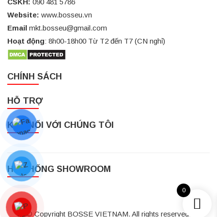
CSKH:
090 481 5786
Website:
www.bosseu.vn
Email
mkt.bosseu@gmail.com
Hoạt động
: 8h00-18h00 Từ T2 đến T7 (CN nghỉ)
CHÍNH SÁCH
HỖ TRỢ
KẾT NỐI VỚI CHÚNG TÔI
HỆ THỐNG SHOWROOM
0
© Copyright BOSSE VIETNAM. All rights reserved.