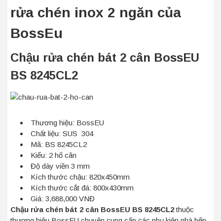
rửa chén inox 2 ngăn của
BossEu
Chậu rửa chén bát 2 cân BossEU
BS 8245CL2
Thương hiệu: BossEU
Chất liệu: SUS 304
Mã:
BS 8245CL2
Kiểu: 2 hố cân
Độ dày viền 3 mm
Kích thước chậu: 820x450mm
Kích thước cắt đá: 800x430mm
Giá: 3,688,000 VNĐ
Chậu rửa chén bát 2 cân BossEU BS 8245CL2
thuộc
thương hiệu BossEU chuyên cung cấp các phụ kiện nhà bếp