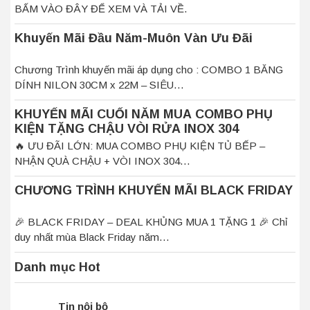
BẤM VÀO ĐÂY ĐỂ XEM VÀ TẢI VỀ.
Khuyến Mãi Đầu Năm-Muôn Vàn Ưu Đãi
Chương Trình khuyến mãi áp dụng cho : COMBO 1 BĂNG
DÍNH NILON 30CM x 22M – SIÊU…
KHUYẾN MÃI CUỐI NĂM MUA COMBO PHỤ
KIỆN TẶNG CHẬU VÒI RỬA INOX 304
🔥 ƯU ĐÃI LỚN: MUA COMBO PHỤ KIỆN TỦ BẾP –
NHẬN QUÀ CHẬU + VÒI INOX 304…
CHƯƠNG TRÌNH KHUYẾN MÃI BLACK FRIDAY
🎉 BLACK FRIDAY – DEAL KHỦNG MUA 1 TẶNG 1 🎉 Chỉ
duy nhất mùa Black Friday năm…
Danh mục Hot
Tin nội bộ