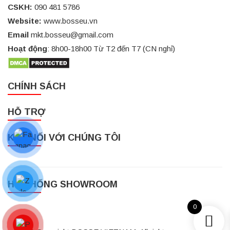
CSKH:
090 481 5786
Website:
www.bosseu.vn
Email
mkt.bosseu@gmail.com
Hoạt động
: 8h00-18h00 Từ T2 đến T7 (CN nghỉ)
CHÍNH SÁCH
HỖ TRỢ
KẾT NỐI VỚI CHÚNG TÔI
HỆ THỐNG SHOWROOM
0