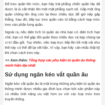
Để treo quần lên móc, bạn hãy trải phẳng chiếc quần tây đã
được là ủi cẩn thận lên một mặt phẳng sạch sẽ. Gấp một ống
quần chồng lên ống còn lại theo chiều dọc để giữ nếp gấp
thẳng. Sau đó, tiếp tục treo quần vào tủ bằng cách kẹp móc
treo vào phần lưng quần.
Ngoài ra, nếu diện tích tủ quần áo nhà bạn có diện tích hạn
chế, bạn có thể gập đôi quần theo chiều dọc và kẹp chúng tại
vị trí đầu gối. Tuy nhiên, việc kẹp trực tiếp lên bề mặt vải như
thế này có thể để lại vết hằn. Vì vậy, bạn hãy cân nhắc thật kỹ
khi chọn cách treo này.
>> Xem thêm:
Tổng hợp các phụ kiện tủ quần áo thông
minh hiện đại nhất
Sử dụng ngăn kéo vắt quần âu
Ngăn kéo vắt quần âu là một trong những phụ kiện tủ quần áo
thông minh được nhiều gia đình lựa chọn bởi sản phẩm này
có nhiều tính năng ưu việt hơn so với các loại móc treo
truyền thống.