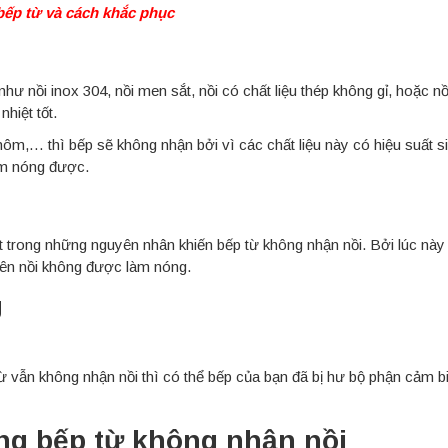
bếp từ và cách khắc phục
như nồi inox 304, nồi men sắt, nồi có chất liệu thép không gỉ, hoặc n
hiệt tốt.
i nhôm,… thì bếp sẽ không nhận bởi vì các chất liệu này có hiệu suất s
làm nóng được.
 trong những nguyên nhân khiến bếp từ không nhận nồi. Bởi lúc này
 nên nồi không được làm nóng.
g
 từ vẫn không nhận nồi thì có thể bếp của bạn đã bị hư bộ phận cảm b
ạng bếp từ không nhận nồi