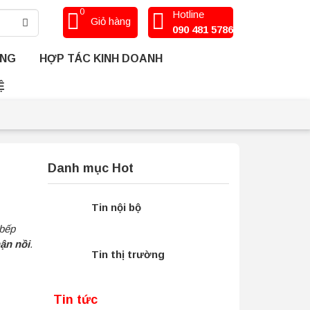
0
Hotline
Giỏ hàng
090 481 5786
ÀNG
HỢP TÁC KINH DOANH
Ệ
Danh mục Hot
Tin nội bộ
 bếp
ận nồi
.
Tin thị trường
Tin tức