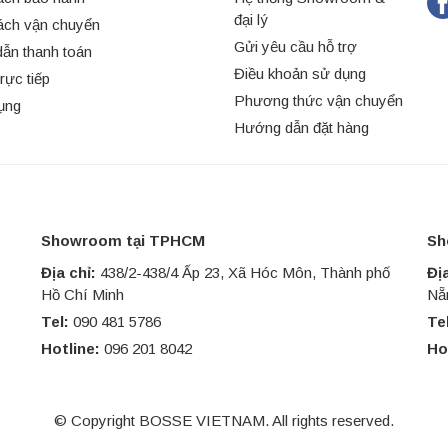
đại lý
ách vận chuyển
Gửi yêu cầu hỗ trợ
ẫn thanh toán
Điều khoản sử dụng
trực tiếp
Phương thức vận chuyển
ụng
Hướng dẫn đặt hàng
Showroom tại TPHCM
Sh
Địa chỉ:
438/2-438/4 Ấp 23, Xã Hóc Môn, Thành phố
Địa
Hồ Chí Minh
Nẵ
Tel:
090 481 5786
Te
Hotline:
096 201 8042
Ho
© Copyright BOSSE VIETNAM. All rights reserved.