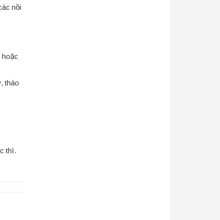
các nồi
n hoặc
, tháo
c thì.