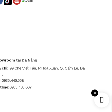
owroom tại Đà Nẵng
 chỉ:
99 Chế Viết Tấn, P.Hoà Xuân, Q. Cẩm Lệ, Đà
ng
l:
0935.446.558
tline:
0935.405.607
0