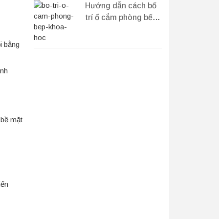
Hướng dẫn cách bố
trí ổ cắm phòng bếp
khoa học cho gia
đình
ồi bằng
inh
 bề mặt
iến