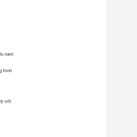
nếu nam
g hình
ớp với