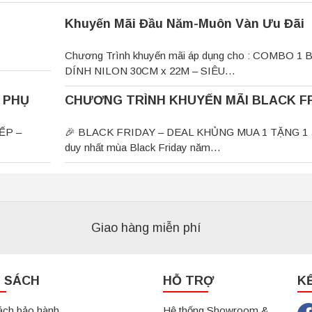
Khuyến Mãi Đầu Năm-Muôn Vàn Ưu Đãi
Chương Trình khuyến mãi áp dụng cho : COMBO 1
DÍNH NILON 30CM x 22M – SIÊU…
 PHỤ
CHƯƠNG TRÌNH KHUYẾN MÃI BLACK F
ẾP –
🎉 BLACK FRIDAY – DEAL KHỦNG MUA 1 TẶNG 1 
duy nhất mùa Black Friday năm…
Giao hàng miễn phí
H SÁCH
HỖ TRỢ
K
ách bảo hành
Hệ thống Showroom &