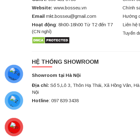
Website:
www.bosseu.vn
Chính s
Email
mkt.bosseu@gmail.com
Hướng d
Hoạt động
: 8h00-18h00 Từ T2 đến T7
Liên hệ 
(CN nghỉ)
Tuyển d
HỆ THỐNG SHOWROOM
Showroom tại Hà Nội
Địa chỉ:
Số 5,Lô 3, Thôn Hạ Thái, Xã Hồng Vân, Hà
Nội
Hotline
:
097 839 3438