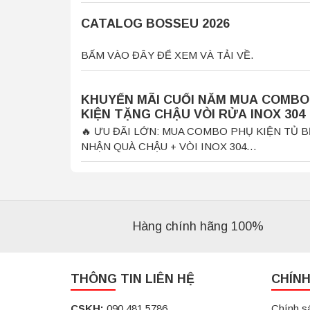
CATALOG BOSSEU 2026
BẤM VÀO ĐÂY ĐỂ XEM VÀ TẢI VỀ.
KHUYẾN MÃI CUỐI NĂM MUA COMBO
KIỆN TẶNG CHẬU VÒI RỬA INOX 304
🔥 ƯU ĐÃI LỚN: MUA COMBO PHỤ KIỆN TỦ B
NHẬN QUÀ CHẬU + VÒI INOX 304…
Hàng chính hãng 100%
THÔNG TIN LIÊN HỆ
CHÍN
CSKH:
090 481 5786
Chính s