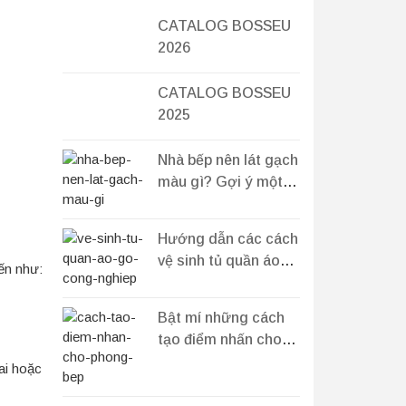
CATALOG BOSSEU
2026
CATALOG BOSSEU
2025
Nhà bếp nên lát gạch
màu gì? Gợi ý một
số màu gạch hiện đại
Hướng dẫn các cách
vệ sinh tủ quần áo
ến như:
gỗ công nghiệp bền
đẹp
Bật mí những cách
tạo điểm nhấn cho
phòng bếp độc lạ
ai hoặc