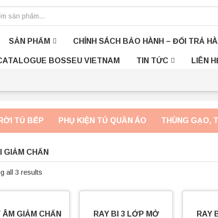
SẢN PHẨM
CHÍNH SÁCH BẢO HÀNH – ĐỔI TRẢ H
CATALOGUE BOSSEU VIETNAM
TIN TỨC
LIÊN H
RỜI TỦ BẾP
PHỤ KIỆN TỦ QUẦN ÁO
THÙNG GẠO, 
I GIẢM CHẤN
 all 3 results
 ÂM GIẢM CHẤN
RAY BI 3 LỚP MỞ
RAY 