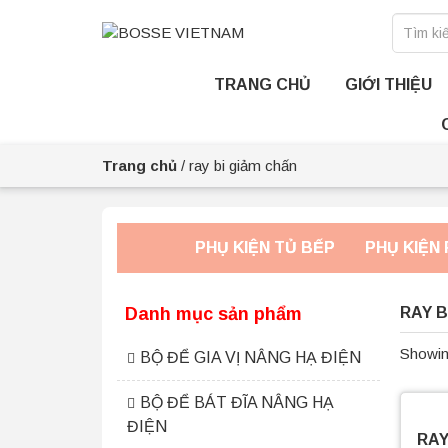
TRANG CHỦ
GIỚI THIỆU
Trang chủ
/
ray bi giảm chấn
PHỤ KIỆN TỦ BẾP
PHỤ KIỆN 
Danh mục sản phẩm
RAY B
Showing
BỘ ĐỂ GIA VỊ NÂNG HẠ ĐIỆN
BỘ ĐỂ BÁT ĐĨA NÂNG HẠ
ĐIỆN
RAY