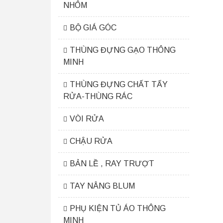
NHÔM
BỘ GIÁ GÓC
THÙNG ĐỰNG GẠO THÔNG
MINH
THÙNG ĐỰNG CHẤT TẨY
RỬA-THÙNG RÁC
VÒI RỬA
CHẬU RỬA
BẢN LỀ , RAY TRƯỢT
TAY NÂNG BLUM
PHỤ KIỆN TỦ ÁO THÔNG
MINH