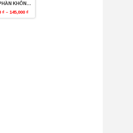
PHẦN KHÔNG
 CHẤN CAO
0
₫
–
145,000
₫
P BOSSEU