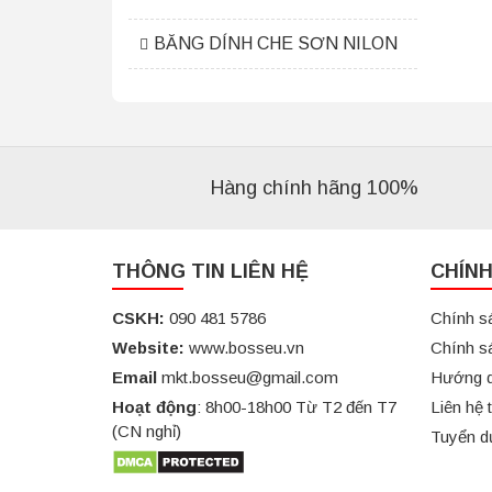
BĂNG DÍNH CHE SƠN NILON
Hàng chính hãng 100%
THÔNG TIN LIÊN HỆ
CHÍN
CSKH:
090 481 5786
Chính s
Website:
www.bosseu.vn
Chính s
Email
mkt.bosseu@gmail.com
Hướng d
Hoạt động
: 8h00-18h00 Từ T2 đến T7
Liên hệ 
(CN nghỉ)
Tuyển d