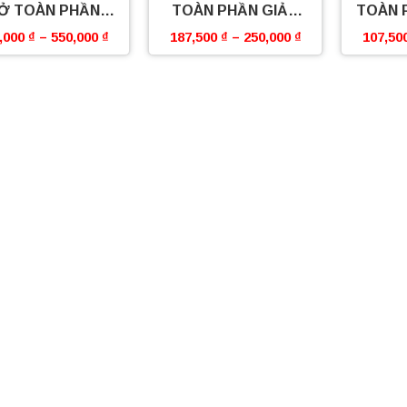
Ở TOÀN PHẦN
TOÀN PHẦN GIẢM
TOÀN 
BOSSEU
CHẤN CAO CẤP
GIẢM
,000
₫
–
550,000
₫
187,500
₫
–
250,000
₫
107,50
BOSSEU
CẤ