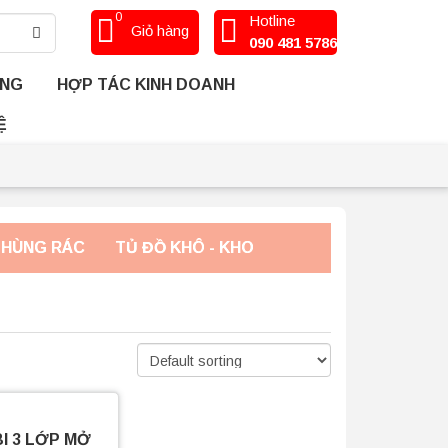
0
Hotline
Giỏ hàng
090 481 5786
ÀNG
HỢP TÁC KINH DOANH
Ệ
THÙNG RÁC
TỦ ĐỒ KHÔ - KHO
BI 3 LỚP MỞ