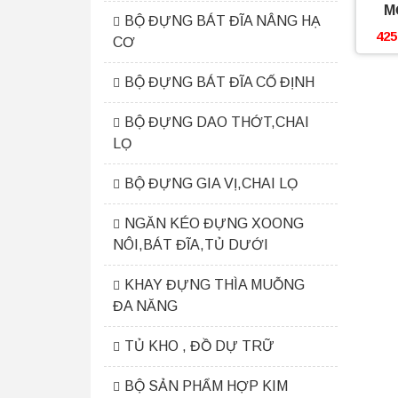
M
BỘ ĐỰNG BÁT ĐĨA NÂNG HẠ
425
CƠ
BỘ ĐỰNG BÁT ĐĨA CỐ ĐỊNH
BỘ ĐỰNG DAO THỚT,CHAI
LỌ
BỘ ĐỰNG GIA VỊ,CHAI LỌ
NGĂN KÉO ĐỰNG XOONG
NÔI,BÁT ĐĨA,TỦ DƯỚI
KHAY ĐỰNG THÌA MUỖNG
ĐA NĂNG
TỦ KHO , ĐỒ DỰ TRỮ
BỘ SẢN PHẨM HỢP KIM