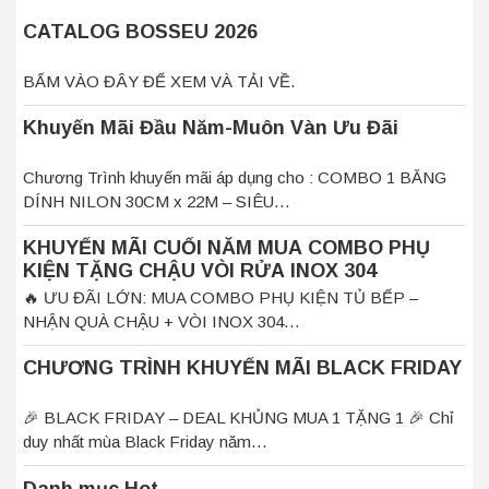
CATALOG BOSSEU 2026
BẤM VÀO ĐÂY ĐỂ XEM VÀ TẢI VỀ.
Khuyến Mãi Đầu Năm-Muôn Vàn Ưu Đãi
Chương Trình khuyến mãi áp dụng cho : COMBO 1 BĂNG
DÍNH NILON 30CM x 22M – SIÊU…
KHUYẾN MÃI CUỐI NĂM MUA COMBO PHỤ
KIỆN TẶNG CHẬU VÒI RỬA INOX 304
🔥 ƯU ĐÃI LỚN: MUA COMBO PHỤ KIỆN TỦ BẾP –
NHẬN QUÀ CHẬU + VÒI INOX 304…
CHƯƠNG TRÌNH KHUYẾN MÃI BLACK FRIDAY
🎉 BLACK FRIDAY – DEAL KHỦNG MUA 1 TẶNG 1 🎉 Chỉ
duy nhất mùa Black Friday năm…